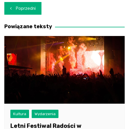
Nawigacja
Poprzedni
wpisu
Powiązane teksty
Kultura
Wydarzenia
Letni Festiwal Radości w