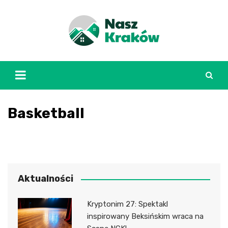
Skip
to
content
Basketball
Aktualności
Kryptonim 27: Spektakl
inspirowany Beksińskim wraca na