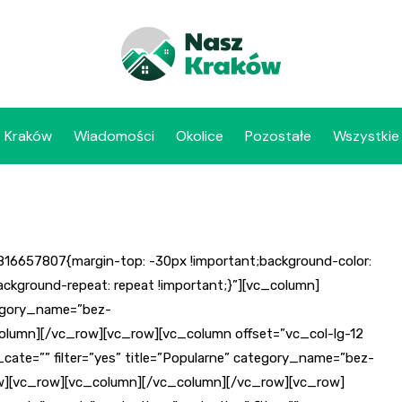
Kraków
Wiadomości
Okolice
Pozostałe
Wszystkie
16657807{margin-top: -30px !important;background-color:
ackground-repeat: repeat !important;}”][vc_column]
egory_name=”bez-
c_column][/vc_row][vc_row][vc_column offset=”vc_col-lg-12
te=”” filter=”yes” title=”Popularne” category_name=”bez-
row][vc_row][vc_column][/vc_column][/vc_row][vc_row]