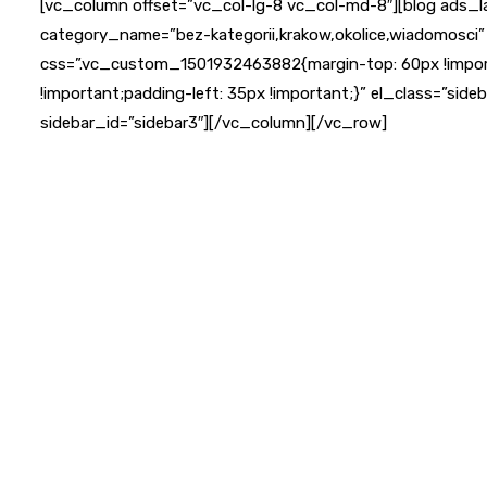
[vc_column offset=”vc_col-lg-8 vc_col-md-8″][blog ads_la
category_name=”bez-kategorii,krakow,okolice,wiadomosci”
css=”.vc_custom_1501932463882{margin-top: 60px !import
!important;padding-left: 35px !important;}” el_class=”sid
sidebar_id=”sidebar3″][/vc_column][/vc_row]