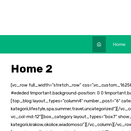
Skip
to
content
Home
Home 2
[vc_row full_width=”stretch_row” css=”.vc_custom_16258
#ededed !important;background-position: 0 0 !important;b
[top_blog layout_types=”column4″ number_post=”6″ cat
kategorii,lifestyle,spa,summer,travel,uncategorized”][/v
vc_col-md-12″][box_category layout_types=”box7″ show_ca
kategorii,krakow,okolice,wiadomosci”][/vc_column][/vc_