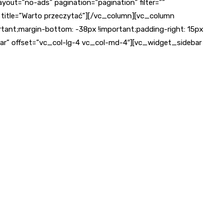
yout=”no-ads” pagination=”pagination” filter=””
 title=”Warto przeczytać”][/vc_column][vc_column
ant;margin-bottom: -38px !important;padding-right: 15px
ebar” offset=”vc_col-lg-4 vc_col-md-4″][vc_widget_sidebar