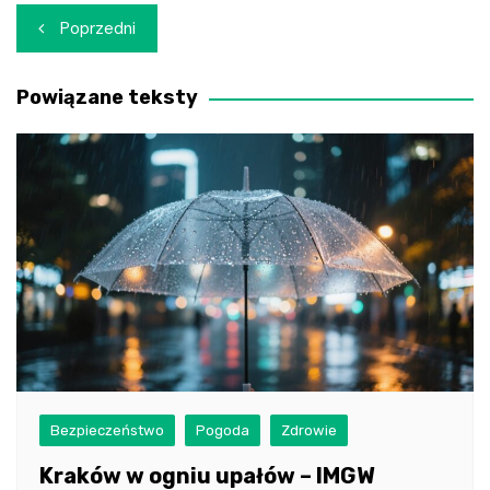
Nawigacja
Poprzedni
wpisu
Powiązane teksty
Bezpieczeństwo
Pogoda
Zdrowie
Kraków w ogniu upałów – IMGW