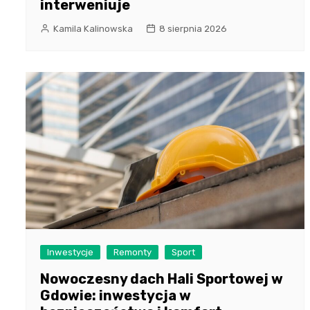
interweniuje
Kamila Kalinowska
8 sierpnia 2026
Inwestycje
Remonty
Sport
Nowoczesny dach Hali Sportowej w
Gdowie: inwestycja w