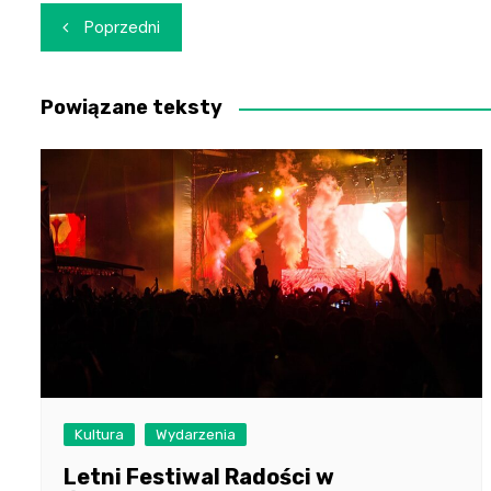
Nawigacja
Poprzedni
wpisu
Powiązane teksty
Kultura
Wydarzenia
Letni Festiwal Radości w