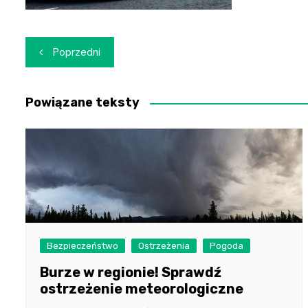
Nawigacja
Poprzedni
wpisu
Powiązane teksty
Bezpieczeństwo
Ostrzeżenia
Pogoda
Burze w regionie! Sprawdź
ostrzeżenie meteorologiczne