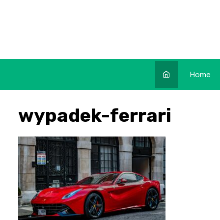
Skip
to
content
Home
wypadek-ferrari