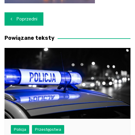
Nawigacja
Poprzedni
wpisu
Powiązane teksty
Policja
Przestępstwa