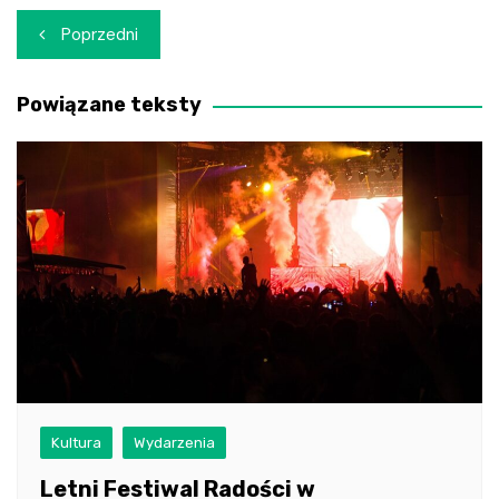
Nawigacja
Poprzedni
wpisu
Powiązane teksty
Kultura
Wydarzenia
Letni Festiwal Radości w