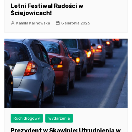
Letni Festiwal Radości w
Ściejowicach!
Kamila Kalinowska
8 sierpnia 2026
Ruch drogowy
Wydarzenia
Prezydent w Skawinie: Utrudnienia w