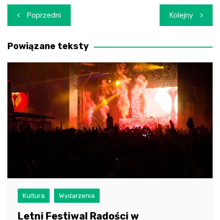
Nawigacja
Poprzedni
Kolejny
wpisu
Powiązane teksty
Kultura
Wydarzenia
Letni Festiwal Radości w