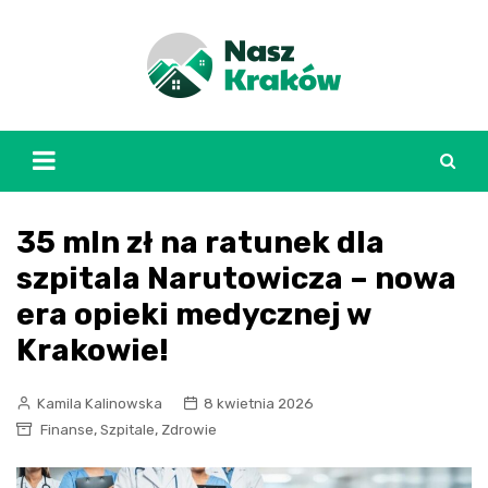
Skip
to
content
35 mln zł na ratunek dla
szpitala Narutowicza – nowa
era opieki medycznej w
Krakowie!
Kamila Kalinowska
8 kwietnia 2026
,
,
Finanse
Szpitale
Zdrowie