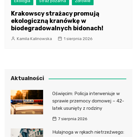
Ekologia
Straż pożarna
Zdrowie
Krakowscy strażacy promują
ekologiczną kranówkę w
biodegradowalnych bidonach!
Kamila Kalinowska
1 sierpnia 2026
Aktualności
Oświęcim: Policja interweniuje w
sprawie przemocy domowej – 42-
latek usunięty z rodziny
7 sierpnia 2026
Hulajnoga w rękach nietrzeźwego: