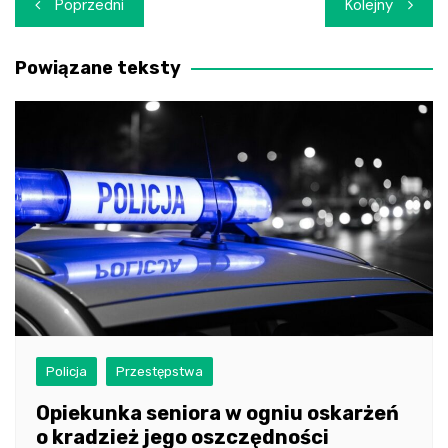
Nawigacja
Poprzedni
Kolejny
wpisu
Powiązane teksty
Policja
Przestępstwa
Opiekunka seniora w ogniu oskarżeń
o kradzież jego oszczędności