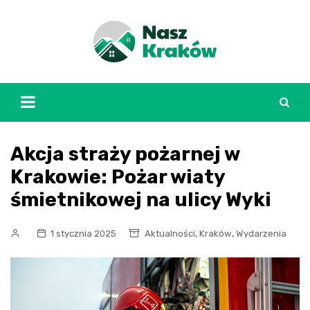
Skip
to
content
Akcja straży pożarnej w
Krakowie: Pożar wiaty
śmietnikowej na ulicy Wyki
,
,
1 stycznia 2025
Aktualności
Kraków
Wydarzenia