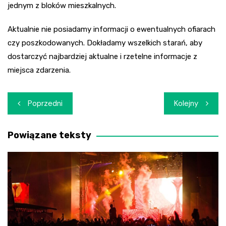
jednym z bloków mieszkalnych.
Aktualnie nie posiadamy informacji o ewentualnych ofiarach
czy poszkodowanych. Dokładamy wszelkich starań, aby
dostarczyć najbardziej aktualne i rzetelne informacje z
miejsca zdarzenia.
Nawigacja
Poprzedni
Kolejny
wpisu
Powiązane teksty