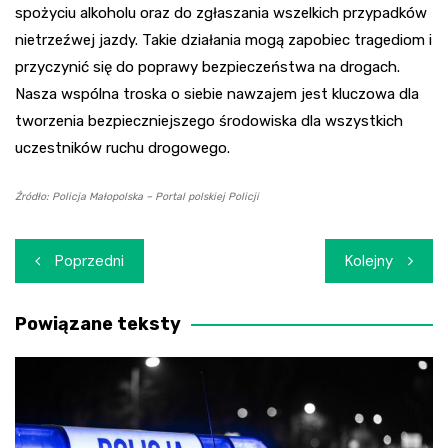
spożyciu alkoholu oraz do zgłaszania wszelkich przypadków
nietrzeźwej jazdy. Takie działania mogą zapobiec tragediom i
przyczynić się do poprawy bezpieczeństwa na drogach.
Nasza wspólna troska o siebie nawzajem jest kluczowa dla
tworzenia bezpieczniejszego środowiska dla wszystkich
uczestników ruchu drogowego.
Źródło: Policja Małopolska – Portal polskiej Policji
Nawigacja
Poprzedni
Kolejny
wpisu
Powiązane teksty