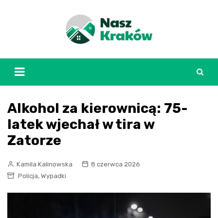
Skip
to
content
Alkohol za kierownicą: 75-
latek wjechał w tira w
Zatorze
Kamila Kalinowska
8 czerwca 2026
,
Policja
Wypadki