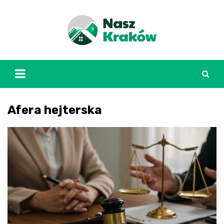
Skip
to
content
Afera hejterska