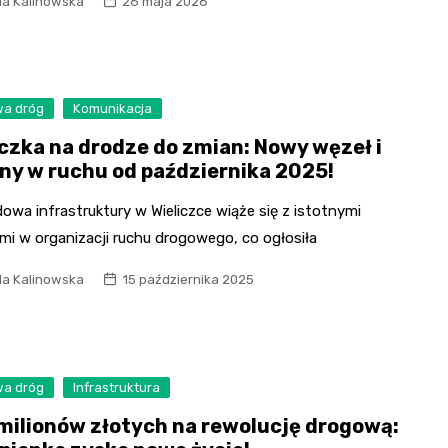
la Kalinowska
26 maja 2026
a dróg
Komunikacja
iczka na drodze do zmian: Nowy węzeł i
ny w ruchu od października 2025!
wa infrastruktury w Wieliczce wiąże się z istotnymi
mi w organizacji ruchu drogowego, co ogłosiła
la Kalinowska
15 października 2025
a dróg
Infrastruktura
milionów złotych na rewolucję drogową: