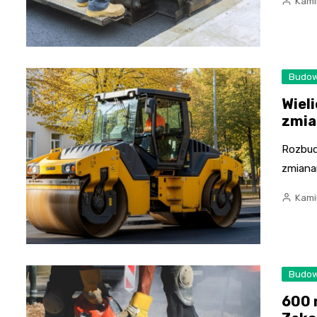
Kami
Budow
Wiel
zmia
Rozbudo
zmiana
Kami
Budow
600 