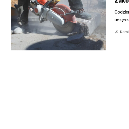
Zako
Codzien
uczęszc
Kami