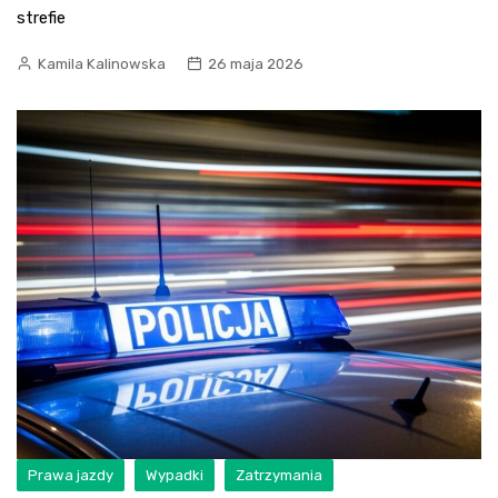
strefie
Kamila Kalinowska
26 maja 2026
Prawa jazdy
Wypadki
Zatrzymania