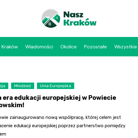
Kraków
Wiadomości
Okolice
Pozostałe
Wszystkie
cja
Młodzież
Unia Europejska
 era edukacji europejskiej w Powiecie
owskim!
owie zainaugurowano nową współpracę, której celem jest
cenie edukacji europejskiej poprzez partnerstwo pomiędzy
tem