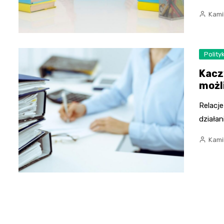
Kami
Polity
Kacz
możl
Relacj
działa
Kami