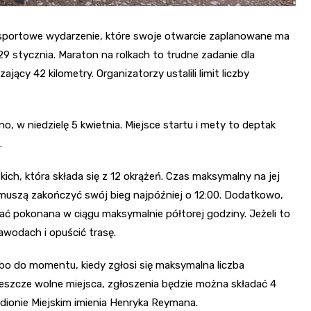
 sportowe wydarzenie, które swoje otwarcie zaplanowane ma
 29 stycznia. Maraton na rolkach to trudne zadanie dla
ący 42 kilometry. Organizatorzy ustalili limit liczby
, w niedzielę 5 kwietnia. Miejsce startu i mety to deptak
.
ch, która składa się z 12 okrążeń. Czas maksymalny na jej
muszą zakończyć swój bieg najpóźniej o 12:00. Dodatkowo,
ć pokonana w ciągu maksymalnie półtorej godziny. Jeżeli to
awodach i opuścić trasę.
o do momentu, kiedy zgłosi się maksymalna liczba
jeszcze wolne miejsca, zgłoszenia będzie można składać 4
adionie Miejskim imienia Henryka Reymana.