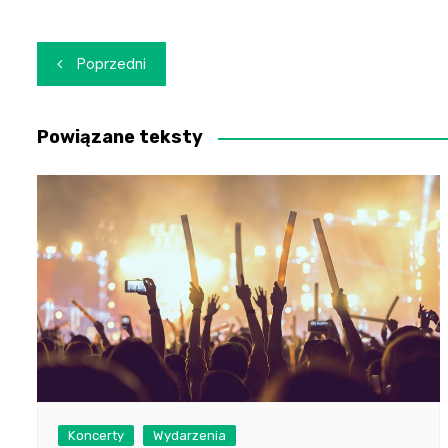
Nawigacja
Poprzedni
wpisu
Powiązane teksty
Koncerty
Wydarzenia