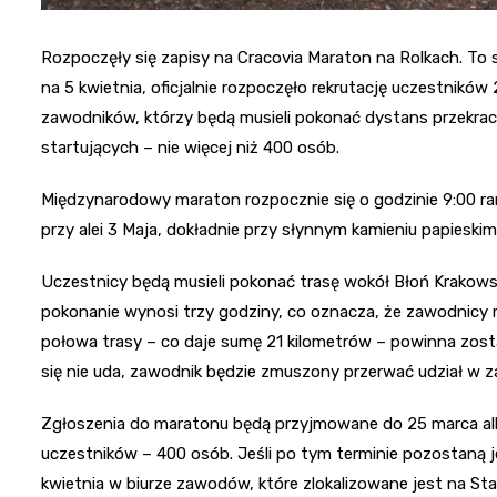
Rozpoczęły się zapisy na Cracovia Maraton na Rolkach. To
na 5 kwietnia, oficjalnie rozpoczęło rekrutację uczestników
zawodników, którzy będą musieli pokonać dystans przekraczaj
startujących – nie więcej niż 400 osób.
Międzynarodowy maraton rozpocznie się o godzinie 9:00 rano
przy alei 3 Maja, dokładnie przy słynnym kamieniu papieskim
Uczestnicy będą musieli pokonać trasę wokół Błoń Krakowski
pokonanie wynosi trzy godziny, co oznacza, że zawodnicy 
połowa trasy – co daje sumę 21 kilometrów – powinna zosta
się nie uda, zawodnik będzie zmuszony przerwać udział w z
Zgłoszenia do maratonu będą przyjmowane do 25 marca alb
uczestników – 400 osób. Jeśli po tym terminie pozostaną 
kwietnia w biurze zawodów, które zlokalizowane jest na St