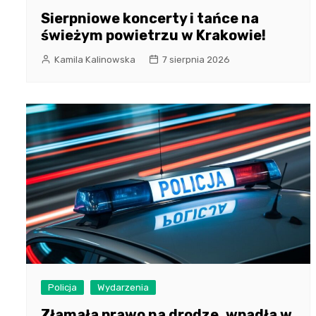
Sierpniowe koncerty i tańce na
świeżym powietrzu w Krakowie!
Kamila Kalinowska
7 sierpnia 2026
Policja
Wydarzenia
Złamała prawo na drodze, wpadła w