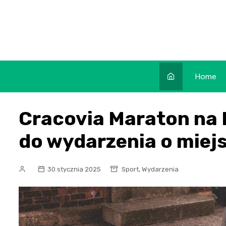
Skip
to
content
Home
Cracovia Maraton na 
do wydarzenia o miejs
,
30 stycznia 2025
Sport
Wydarzenia