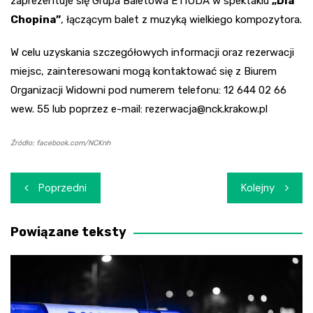
zaprezentuje się Grupa Baletowa ETIUDA w spektaklu
„Dla
Chopina”
, łączącym balet z muzyką wielkiego kompozytora.
W celu uzyskania szczegółowych informacji oraz rezerwacji
miejsc, zainteresowani mogą kontaktować się z Biurem
Organizacji Widowni pod numerem telefonu: 12 644 02 66
wew. 55 lub poprzez e-mail:
rezerwacja@nck.krakow.pl
Źródło: facebook.com/NCKnh
Nawigacja
Poprzedni
Kolejny
wpisu
Powiązane teksty