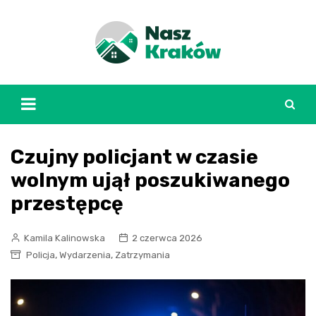
Skip
to
content
Czujny policjant w czasie
wolnym ujął poszukiwanego
przestępcę
Kamila Kalinowska
2 czerwca 2026
,
,
Policja
Wydarzenia
Zatrzymania