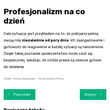
Profesjonalizm na co
dzień
Cała sytuacja jest przykładem na to, że policjanci pełnią
swoją rolę
niezależnie od pory dnia
. Ich zaangażowanie i
gotowość do reagowania w każdej sytuacji są nieocenione.
Dzięki takiej postawie społeczeństwo może czuć się
bezpieczniej, wiedząc, że stróże prawa są zawsze gotowi
do działania.
Źródło: Policja Małopolska – Portal polskiej Policji
Nawigacja
Poprzedni
Kolejny
wpisu
Powiązane teksty