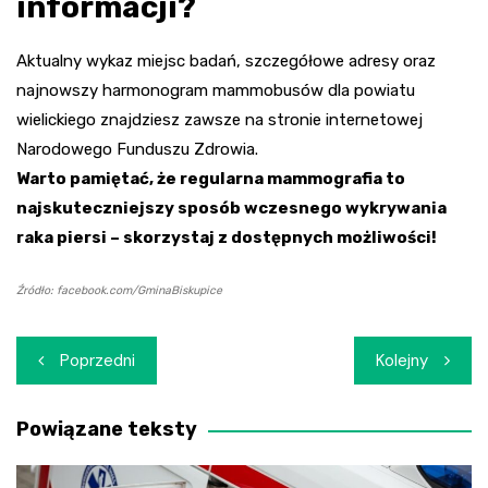
informacji?
Aktualny wykaz miejsc badań, szczegółowe adresy oraz
najnowszy harmonogram mammobusów dla powiatu
wielickiego znajdziesz zawsze na stronie internetowej
Narodowego Funduszu Zdrowia.
Warto pamiętać, że regularna mammografia to
najskuteczniejszy sposób wczesnego wykrywania
raka piersi – skorzystaj z dostępnych możliwości!
Źródło: facebook.com/GminaBiskupice
Nawigacja
Poprzedni
Kolejny
wpisu
Powiązane teksty