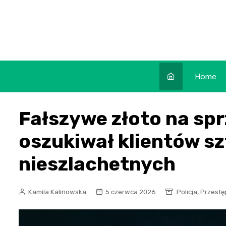
Skip
to
content
Home
Fałszywe złoto na sp
oszukiwał klientów s
nieszlachetnych
,
Kamila Kalinowska
5 czerwca 2026
Policja
Przestę