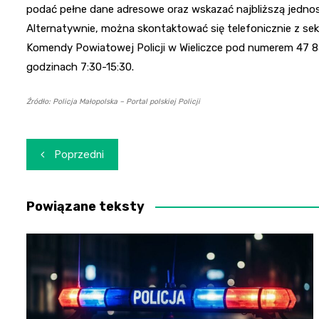
podać pełne dane adresowe oraz wskazać najbliższą jednost
Alternatywnie, można skontaktować się telefonicznie z se
Komendy Powiatowej Policji w Wieliczce pod numerem 47 83 
godzinach 7:30-15:30.
Źródło: Policja Małopolska – Portal polskiej Policji
Nawigacja
Poprzedni
wpisu
Powiązane teksty