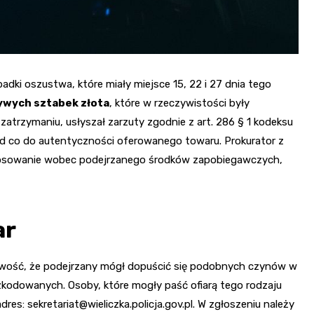
dki oszustwa, które miały miejsce 15, 22 i 27 dnia tego
ywych sztabek złota
, które w rzeczywistości były
atrzymaniu, usłyszał zarzuty zgodnie z art. 286 § 1 kodeksu
 co do autentyczności oferowanego towaru. Prokurator z
stosowanie wobec podejrzanego środków zapobiegawczych,
ar
iwość, że podejrzany mógł dopuścić się podobnych czynów w
szkodowanych. Osoby, które mogły paść ofiarą tego rodzaju
adres:
sekretariat@wieliczka.policja.gov.pl
. W zgłoszeniu należy