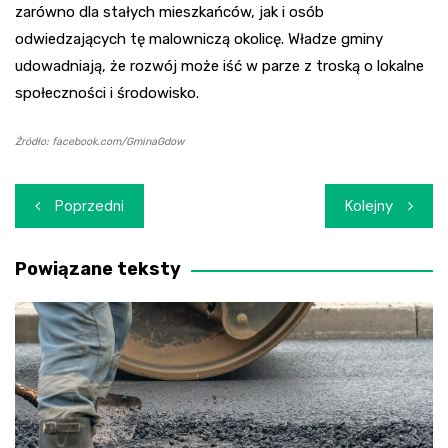
zarówno dla stałych mieszkańców, jak i osób
odwiedzających tę malowniczą okolicę. Władze gminy
udowadniają, że rozwój może iść w parze z troską o lokalne
społeczności i środowisko.
Źródło: facebook.com/GminaGdow
Nawigacja
Poprzedni
Kolejny
wpisu
Powiązane teksty