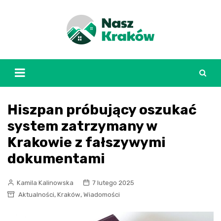
Skip
to
content
Hiszpan próbujący oszukać
system zatrzymany w
Krakowie z fałszywymi
dokumentami
Kamila Kalinowska
7 lutego 2025
,
,
Aktualności
Kraków
Wiadomości