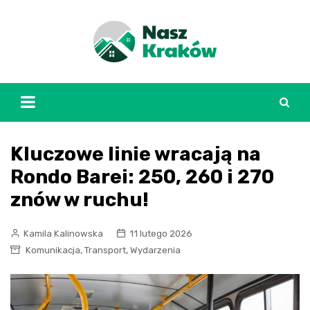
Skip
to
content
Kluczowe linie wracają na
Rondo Barei: 250, 260 i 270
znów w ruchu!
Kamila Kalinowska
11 lutego 2026
,
,
Komunikacja
Transport
Wydarzenia