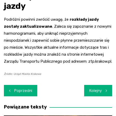
jazdy
Podróżni powinni zwrócić uwagę, że
rozkłady jazdy
zostały zaktualizowane
. Zaleca się zapoznanie z nowymi
harmonogramami, aby uniknąć nieprzyjemnych
niespodzianek i zapewnić sobie płynne przemieszczanie się
po mieście. Wszystkie aktualne informacje dotyczące tras i
rozkładów jazdy można znaleźć na stronie internetowej
Zarządu Transportu Publicznego pod adresem: ztp.krakow.pl.
Źródło: Urząd Miasta Krakowa
Nawigacja
Poprzedni
Kolejny
wpisu
Powiązane teksty