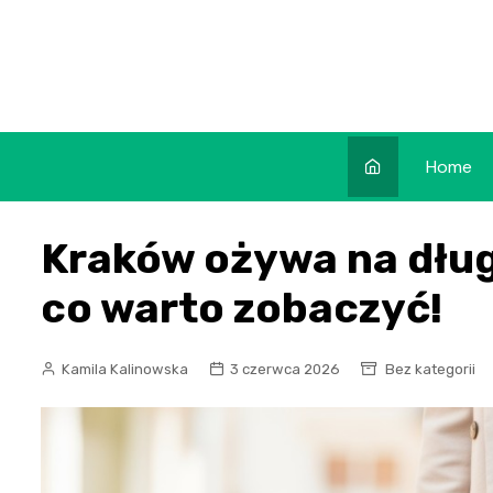
Skip
to
content
Home
Kraków ożywa na dług
co warto zobaczyć!
Kamila Kalinowska
3 czerwca 2026
Bez kategorii