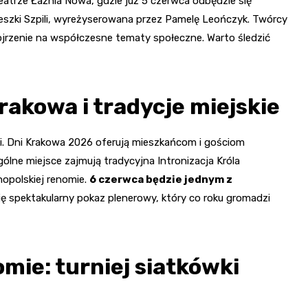
atrze Łaźnia Nowa, gdzie już 5 czerwca odbędzie się
eszki Szpili, wyreżyserowana przez Pamelę Leończyk. Twórcy
jrzenie na współczesne tematy społeczne. Warto śledzić
rakowa i tradycje miejskie
ji. Dni Krakowa 2026 oferują mieszkańcom i gościom
ólne miejsce zajmują tradycyjna Intronizacja Króla
opolskiej renomie.
6 czerwca będzie jednym z
ę spektakularny pokaz plenerowy, który co roku gromadzi
mie: turniej siatkówki