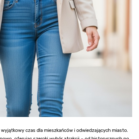
 wyjątkowy czas dla mieszkańców i odwiedzających miasto.
owo, oferując szeroki wybór atrakcji – od historycznych po