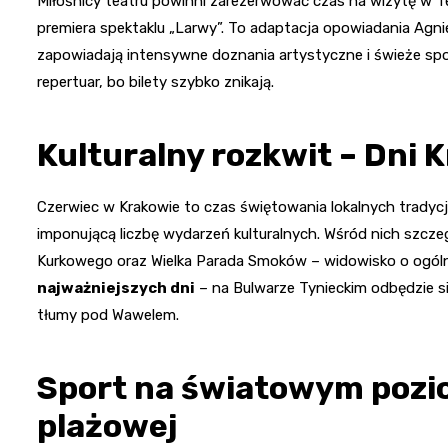
Miłośnicy teatru powinni zarezerwować czas na wizytę w Te
premiera spektaklu „Larwy”. To adaptacja opowiadania Agni
zapowiadają intensywne doznania artystyczne i świeże spo
repertuar, bo bilety szybko znikają.
Kulturalny rozkwit – Dni K
Czerwiec w Krakowie to czas świętowania lokalnych tradyc
imponującą liczbę wydarzeń kulturalnych. Wśród nich szczeg
Kurkowego oraz Wielka Parada Smoków – widowisko o ogóln
najważniejszych dni
– na Bulwarze Tynieckim odbędzie si
tłumy pod Wawelem.
Sport na światowym pozio
plażowej