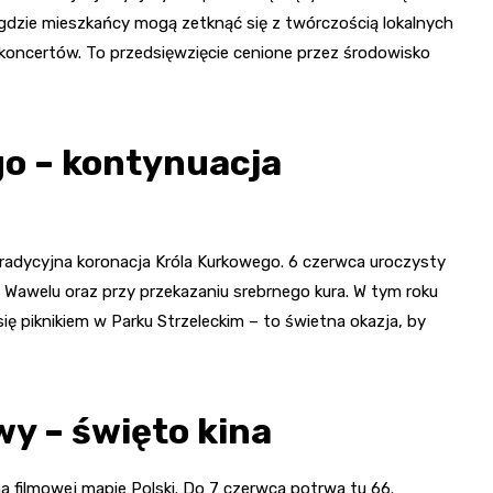
gdzie mieszkańcy mogą zetknąć się z twórczością lokalnych
koncertów. To przedsięwzięcie cenione przez środowisko
o – kontynuacja
radycyjna koronacja Króla Kurkowego. 6 czerwca uroczysty
a Wawelu oraz przy przekazaniu srebrnego kura. W tym roku
ę piknikiem w Parku Strzeleckim – to świetna okazja, by
wy – święto kina
a filmowej mapie Polski. Do 7 czerwca potrwa tu 66.