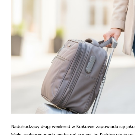
Nadchodzący długi weekend w Krakowie zapowiada się jako
Wiele zaplanowanych wydarzeń sprawi, że Kraków ożyje na n