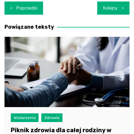
Nawigacja
Poprzedni
Kolejny
wpisu
Powiązane teksty
Wydarzenia
Zdrowie
Piknik zdrowia dla całej rodziny w