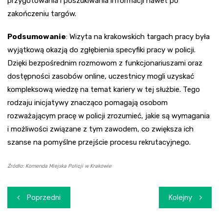
przygotowania i poszukiwania informacji nawet po
zakończeniu targów.
Podsumowanie
: Wizyta na krakowskich targach pracy była
wyjątkową okazją do zgłębienia specyfiki pracy w policji.
Dzięki bezpośrednim rozmowom z funkcjonariuszami oraz
dostępności zasobów online, uczestnicy mogli uzyskać
kompleksową wiedzę na temat kariery w tej służbie. Tego
rodzaju inicjatywy znacząco pomagają osobom
rozważającym pracę w policji zrozumieć, jakie są wymagania
i możliwości związane z tym zawodem, co zwiększa ich
szanse na pomyślne przejście procesu rekrutacyjnego.
Źródło: Komenda Miejska Policji w Krakowie
Nawigacja
Poprzedni
Kolejny
wpisu