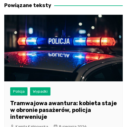
Powiązane teksty
Policja
Wypadki
Tramwajowa awantura: kobieta staje
w obronie pasażerów, policja
interweniuje
Kamila Kalinowska
8 sierpnia 2026