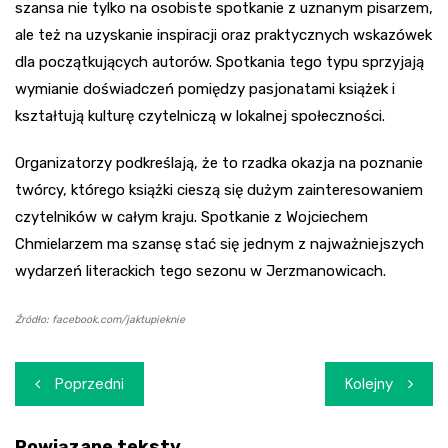
szansa nie tylko na osobiste spotkanie z uznanym pisarzem,
ale też na uzyskanie inspiracji oraz praktycznych wskazówek
dla początkujących autorów. Spotkania tego typu sprzyjają
wymianie doświadczeń pomiędzy pasjonatami książek i
kształtują kulturę czytelniczą w lokalnej społeczności.
Organizatorzy podkreślają, że to rzadka okazja na poznanie
twórcy, którego książki cieszą się dużym zainteresowaniem
czytelników w całym kraju. Spotkanie z Wojciechem
Chmielarzem ma szansę stać się jednym z najważniejszych
wydarzeń literackich tego sezonu w Jerzmanowicach.
Źródło: facebook.com/jaktupieknie
Nawigacja
Poprzedni
Kolejny
wpisu
Powiązane teksty