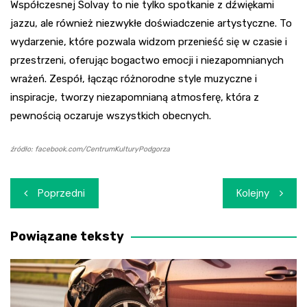
Współczesnej Solvay to nie tylko spotkanie z dźwiękami
jazzu, ale również niezwykłe doświadczenie artystyczne. To
wydarzenie, które pozwala widzom przenieść się w czasie i
przestrzeni, oferując bogactwo emocji i niezapomnianych
wrażeń. Zespół, łącząc różnorodne style muzyczne i
inspiracje, tworzy niezapomnianą atmosferę, która z
pewnością oczaruje wszystkich obecnych.
źródło: facebook.com/CentrumKulturyPodgorza
Nawigacja
Poprzedni
Kolejny
wpisu
Powiązane teksty