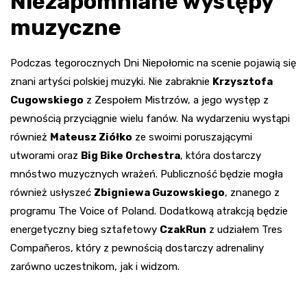
Niezapomniane występy
muzyczne
Podczas tegorocznych Dni Niepołomic na scenie pojawią się
znani artyści polskiej muzyki. Nie zabraknie
Krzysztofa
Cugowskiego
z Zespołem Mistrzów, a jego występ z
pewnością przyciągnie wielu fanów. Na wydarzeniu wystąpi
również
Mateusz Ziółko
ze swoimi poruszającymi
utworami oraz
Big Bike Orchestra
, która dostarczy
mnóstwo muzycznych wrażeń. Publiczność będzie mogła
również usłyszeć
Zbigniewa Guzowskiego
, znanego z
programu The Voice of Poland. Dodatkową atrakcją będzie
energetyczny bieg sztafetowy
CzakRun
z udziałem Tres
Compañeros, który z pewnością dostarczy adrenaliny
zarówno uczestnikom, jak i widzom.