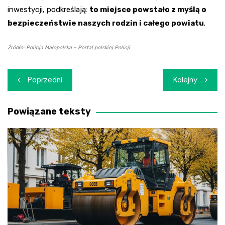
inwestycji, podkreślają:
to miejsce powstało z myślą o
bezpieczeństwie naszych rodzin i całego powiatu
.
Źródło: Policja Małopolska – Portal polskiej Policji
Nawigacja
Poprzedni
Kolejny
wpisu
Powiązane teksty