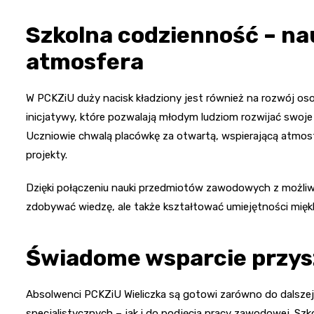
Szkolna codzienność – nau
atmosfera
W PCKZiU duży nacisk kładziony jest również na rozwój osob
inicjatywy, które pozwalają młodym ludziom rozwijać swoje 
Uczniowie chwalą placówkę za otwartą, wspierającą atmos
projekty.
Dzięki połączeniu nauki przedmiotów zawodowych z możliwoś
zdobywać wiedzę, ale także kształtować umiejętności miękk
Świadome wsparcie przyszł
Absolwenci PCKZiU Wieliczka są gotowi zarówno do dalszej
specjalistycznych – jak i do podjęcia pracy zawodowej. Sz