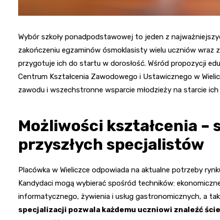
Wybór szkoły ponadpodstawowej to jeden z najważniejszych 
zakończeniu egzaminów ósmoklasisty wielu uczniów wraz z r
przygotuje ich do startu w dorosłość. Wśród propozycji e
Centrum Kształcenia Zawodowego i Ustawicznego w Wieliczc
zawodu i wszechstronne wsparcie młodzieży na starcie ich k
Możliwości kształcenia – 
przyszłych specjalistów
Placówka w Wieliczce odpowiada na aktualne potrzeby rynku 
Kandydaci mogą wybierać spośród techników: ekonomicznego
informatycznego, żywienia i usług gastronomicznych, a tak
specjalizacji pozwala każdemu uczniowi znaleźć ści