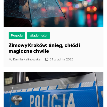
Pogoda
Wiadomości
Zimowy Kraków: Śnieg, chłód i
magiczne chwile
Kamila Kalinowska
31 grudnia 2025