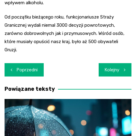
wpływem alkoholu.
Od początku bieżącego roku, funkcjonariusze Straży
Granicznej wydali niemal 3000 decyzji powrotowych,
zarówno dobrowolnych jak i przymusowych. Wśród osób,
które musiały opuścić nasz kraj, było aż 500 obywateli
Gruzji.
Nawigacja
Poprzedni
Kolejny
wpisu
Powiązane teksty