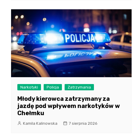
Narkotyki
Policja
Zatrzymania
Młody kierowca zatrzymany za
jazdę pod wpływem narkotyków w
Chełmku
Kamila Kalinowska
7 sierpnia 2026