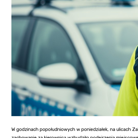
W godzinach popołudniowych w poniedziałek, na ulicach Z
zachowanie za kierownicą wzbudziło podejrzenia miejscowej