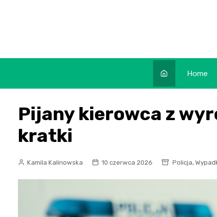
Skip
to
content
Home
Pijany kierowca z wyro
kratki
,
Kamila Kalinowska
10 czerwca 2026
Policja
Wypadk