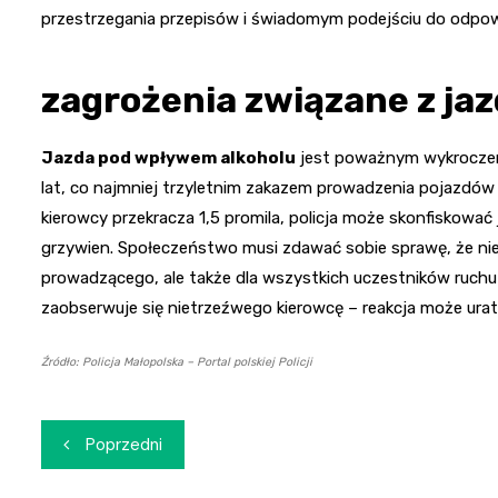
przestrzegania przepisów i świadomym podejściu do odpowi
zagrożenia związane z ja
Jazda pod wpływem alkoholu
jest poważnym wykroczeni
lat, co najmniej trzyletnim zakazem prowadzenia pojazdów
kierowcy przekracza 1,5 promila, policja może skonfiskować
grzywien. Społeczeństwo musi zdawać sobie sprawę, że niet
prowadzącego, ale także dla wszystkich uczestników ruch
zaobserwuje się nietrzeźwego kierowcę – reakcja może urat
Źródło: Policja Małopolska – Portal polskiej Policji
Nawigacja
Poprzedni
wpisu