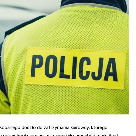
akopanego doszło do zatrzymania kierowcy, którego
 policji. Funkcjonariusze zauważyli samochód marki Seat,