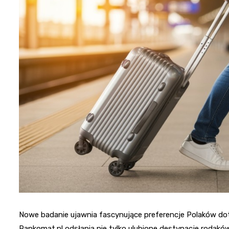
Nowe badanie ujawnia fascynujące preferencje Polaków do
Rankomat.pl odsłania nie tylko ulubione destynacje rodaków