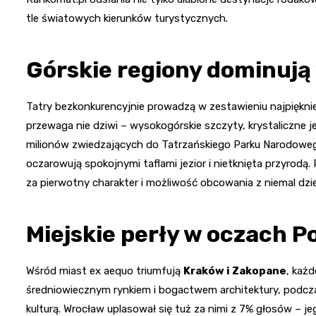
tle światowych kierunków turystycznych.
Górskie regiony dominują
Tatry bezkonkurencyjnie prowadzą w zestawieniu najpiękni
przewaga nie dziwi – wysokogórskie szczyty, krystaliczne je
milionów zwiedzających do Tatrzańskiego Parku Narodoweg
oczarowują spokojnymi taflami jezior i nietknięta przyrodą
za pierwotny charakter i możliwość obcowania z niemal dzi
Miejskie perły w oczach P
Wśród miast ex aequo triumfują
Kraków i Zakopane
, każ
średniowiecznym rynkiem i bogactwem architektury, podczas
kulturą. Wrocław uplasował się tuż za nimi z 7% głosów – je