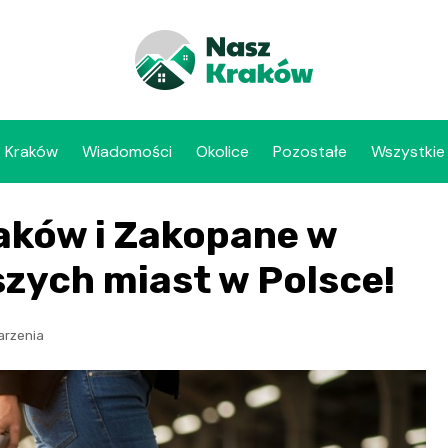
Kraków
Wiadomości
Okolice
Pozostałe
Wszystkie
aków i Zakopane w
szych miast w Polsce!
arzenia