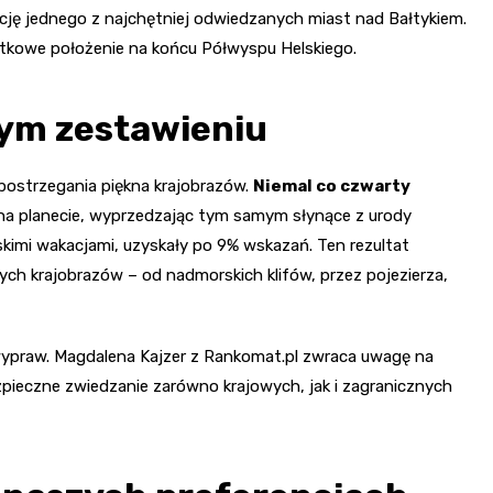
ję jednego z najchętniej odwiedzanych miast nad Bałtykiem.
tkowe położenie na końcu Półwyspu Helskiego.
wym zestawieniu
postrzegania piękna krajobrazów.
Niemal co czwarty
 na planecie, wyprzedzając tym samym słynące z urody
ajskimi wakacjami, uzyskały po 9% wskazań. Ten rezultat
ch krajobrazów – od nadmorskich klifów, przez pojezierza,
wypraw. Magdalena Kajzer z Rankomat.pl zwraca uwagę na
pieczne zwiedzanie zarówno krajowych, jak i zagranicznych