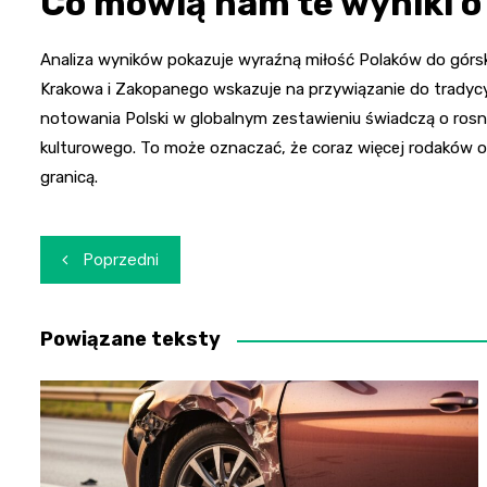
Co mówią nam te wyniki o
Analiza wyników pokazuje wyraźną miłość Polaków do górski
Krakowa i Zakopanego wskazuje na przywiązanie do tradyc
notowania Polski w globalnym zestawieniu świadczą o rosn
kulturowego. To może oznaczać, że coraz więcej rodaków od
granicą.
Nawigacja
Poprzedni
wpisu
Powiązane teksty