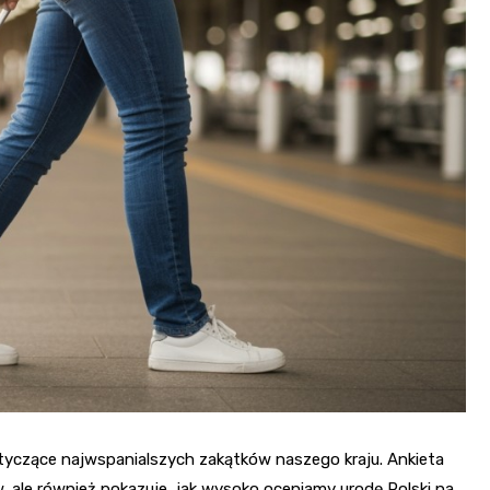
tyczące najwspanialszych zakątków naszego kraju. Ankieta
, ale również pokazuje, jak wysoko oceniamy urodę Polski na