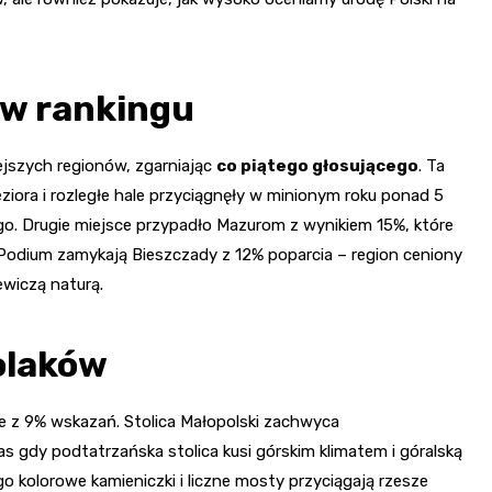
 w rankingu
ejszych regionów, zgarniając
co piątego głosującego
. Ta
ziora i rozległe hale przyciągnęły w minionym roku ponad 5
o. Drugie miejsce przypadło Mazurom z wynikiem 15%, które
. Podium zamykają Bieszczady z 12% poparcia – region ceniony
ewiczą naturą.
olaków
de z 9% wskazań. Stolica Małopolski zachwyca
 gdy podtatrzańska stolica kusi górskim klimatem i góralską
go kolorowe kamieniczki i liczne mosty przyciągają rzesze