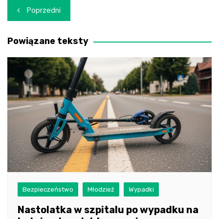
Nawigacja
Poprzedni
wpisu
Powiązane teksty
Bezpieczeństwo
Młodzież
Wypadki
Nastolatka w szpitalu po wypadku na