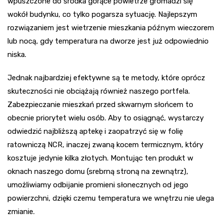
wpuszczone do środka gorące powietrze gromadzi się
wokół budynku, co tylko pogarsza sytuację. Najlepszym
rozwiązaniem jest wietrzenie mieszkania późnym wieczorem
lub nocą, gdy temperatura na dworze jest już odpowiednio
niska.
Jednak najbardziej efektywne są te metody, które oprócz
skuteczności nie obciążają również naszego portfela.
Zabezpieczanie mieszkań przed skwarnym słońcem to
obecnie priorytet wielu osób. Aby to osiągnąć, wystarczy
odwiedzić najbliższą aptekę i zaopatrzyć się w folię
ratowniczą NCR, inaczej zwaną kocem termicznym, który
kosztuje jedynie kilka złotych. Montując ten produkt w
oknach naszego domu (srebrną stroną na zewnątrz),
umożliwiamy odbijanie promieni słonecznych od jego
powierzchni, dzięki czemu temperatura we wnętrzu nie ulega
zmianie.