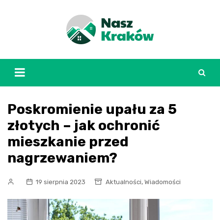
Skip
to
content
Poskromienie upału za 5
złotych – jak ochronić
mieszkanie przed
nagrzewaniem?
,
19 sierpnia 2023
Aktualności
Wiadomości