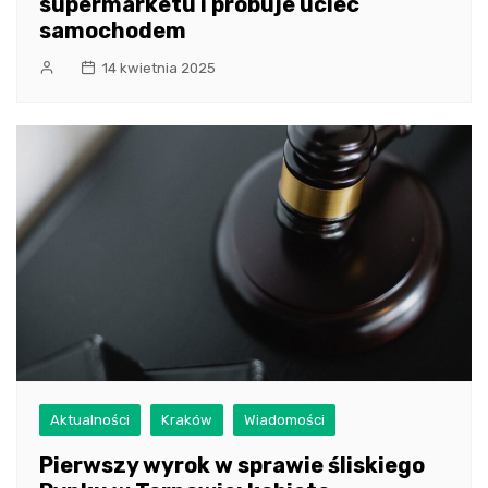
supermarketu i próbuje uciec
samochodem
14 kwietnia 2025
Aktualności
Kraków
Wiadomości
Pierwszy wyrok w sprawie śliskiego