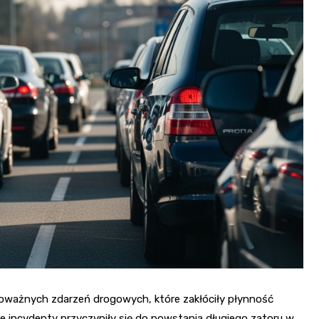
poważnych zdarzeń drogowych, które zakłóciły płynność
e incydenty przyczyniły się do powstania długiego zatoru w