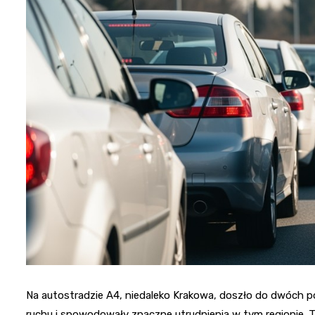
Na autostradzie A4, niedaleko Krakowa, doszło do dwóch 
ruchu i spowodowały znaczne utrudnienia w tym regionie. T