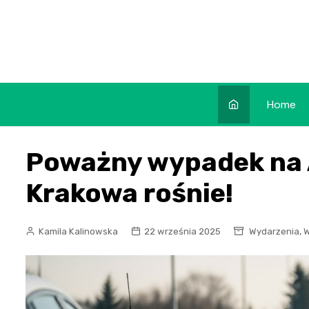
Skip
to
content
Home
Poważny wypadek na A
Krakowa rośnie!
,
Kamila Kalinowska
22 września 2025
Wydarzenia
W