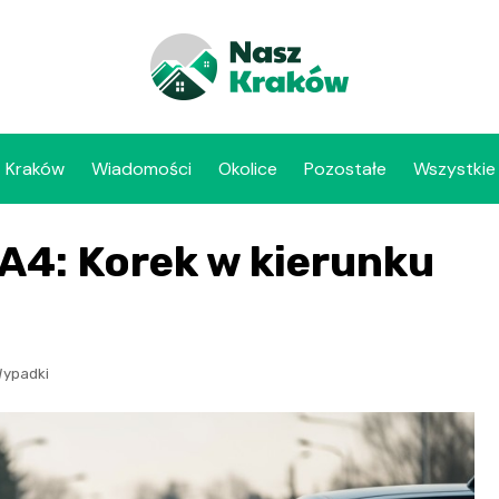
Kraków
Wiadomości
Okolice
Pozostałe
Wszystkie
4: Korek w kierunku
ypadki