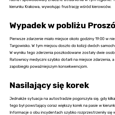
kierunku Krakowa, wywołując frustrację wśród kierowców.
Wypadek w pobliżu Prosz
Pierwsze zdarzenie miało miejsce około godziny 19:00 w ni
Targowisko. W tym miejscu doszło do kolizji dwóch samo
W wyniku tego zderzenia poszkodowane zostały dwie oso
Ratownicy medyczni szybko dotarli na miejsce zdarzenia, a r
zapobiegło poważniejszym konsekwencjom.
Nasilający się korek
Jednakże sytuacja na autostradzie pogorszyła się, gdy kilk
tego był powstający coraz większy korek na pasie w kierun
Informacje o obu incydentach szybko rozprzestrzeniły się 