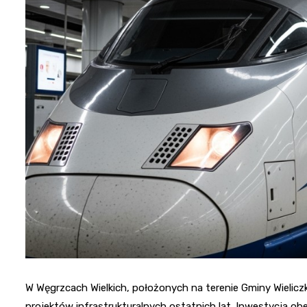
W Węgrzcach Wielkich, położonych na terenie Gminy Wielicz
projektów infrastrukturalnych ostatnich lat. Inwestycja ob