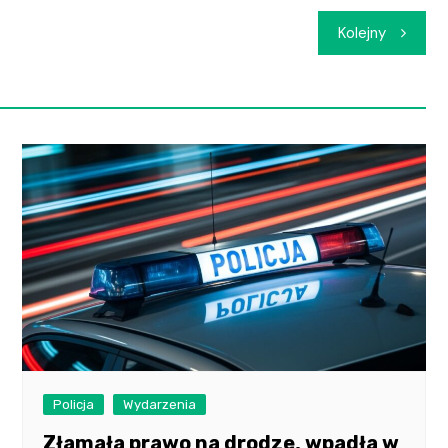
Kolejny
Policja
Wydarzenia
Złamała prawo na drodze, wpadła w