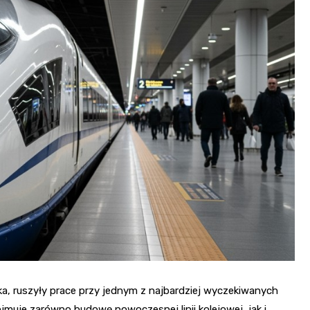
ka, ruszyły prace przy jednym z najbardziej wyczekiwanych
ejmuje zarówno budowę nowoczesnej linii kolejowej, jak i