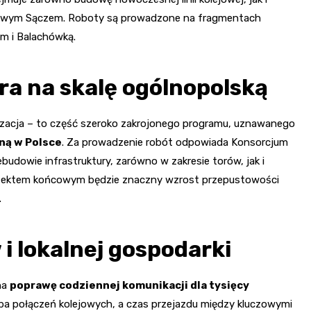
owym Sączem. Roboty są prowadzone na fragmentach
m i Balachówką.
a na skalę ogólnopolską
rnizacja – to część szeroko zakrojonego programu, uznawanego
ną w Polsce
. Za prowadzenie robót odpowiada Konsorcjum
zebudowie infrastruktury, zarówno w zakresie torów, jak i
efektem końcowym będzie znaczny wzrost przepustowości
.
i lokalnej gospodarki
na
poprawę codziennej komunikacji dla tysięcy
iczba połączeń kolejowych, a czas przejazdu między kluczowymi