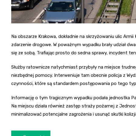
Na obszarze Krakowa, dokładnie na skrzyżowaniu ulic Armii
zdarzenie drogowe. W poważnym wypadku brały udział dwa 
się ze sobą. Trafiając prosto do sedna sprawy, incydent 
Służby ratownicze natychmiast przybyły na miejsce trudneg
niezbędnej pomocy. Interweniuje tam obecnie policja z W
czynności, które są standardem postępowania po tego typ
Informację o tym tragicznym wypadku podała jednostka Pat
Na miejscu działa również zastęp straży pożarnej z Jednost
minimalizować potencjalne zagrożenia i usunąć skutki kolizji
Nawigacja