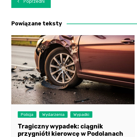
Poprzedni
wpisu
Powiązane teksty
Policja
Wydarzenia
Wypadki
Tragiczny wypadek: ciągnik
przygniótł kierowcę w Podolanach