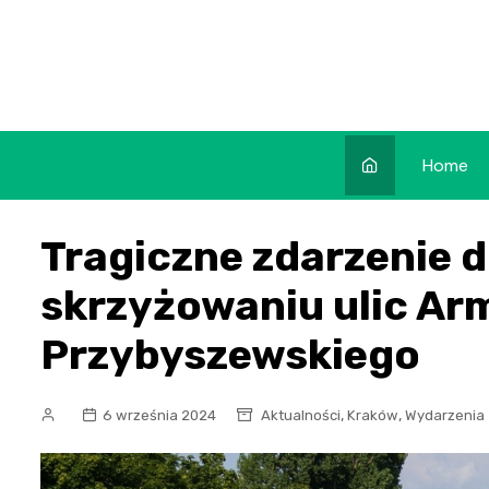
Skip
to
content
Home
Tragiczne zdarzenie 
skrzyżowaniu ulic Arm
Przybyszewskiego
,
,
6 września 2024
Aktualności
Kraków
Wydarzenia