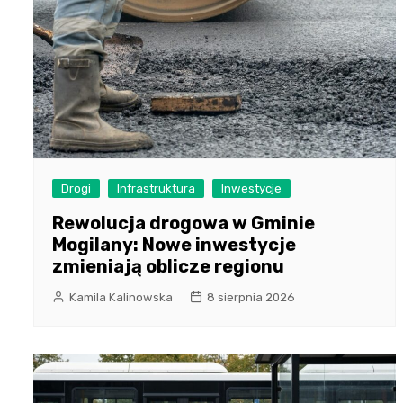
Drogi
Infrastruktura
Inwestycje
Rewolucja drogowa w Gminie
Mogilany: Nowe inwestycje
zmieniają oblicze regionu
Kamila Kalinowska
8 sierpnia 2026