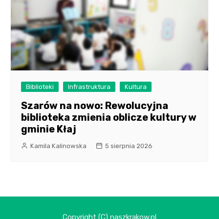
Biblioteki
Infrastruktura
Kultura
Szarów na nowo: Rewolucyjna
biblioteka zmienia oblicze kultury w
gminie Kłaj
Kamila Kalinowska
5 sierpnia 2026
Copyright (C) naszkrakow.pl