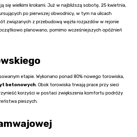
ją się wielkimi krokami. Już w najbliższą sobotę, 25 kwietnia,
rsujących po pierwszej obwodnicy, w tym na ulicach
obót związanych z przebudową węzła rozjazdów w rejonie
iż początkowo planowano, pomimo wcześniejszych opóźnień
zewskiego
ansowanym etapie. Wykonano ponad 80% nowego torowiska,
yt betonowych
. Obok torowiska trwają prace przy sieci
przynieść korzyści w postaci zwiększenia komfortu podróży
zeństwa pieszych.
tramwajowej