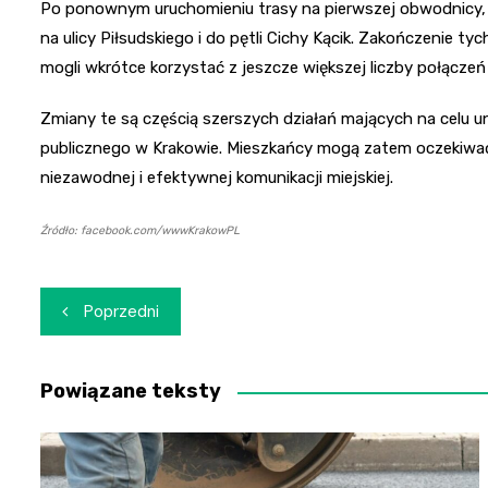
Po ponownym uruchomieniu trasy na pierwszej obwodnicy,
na ulicy Piłsudskiego i do pętli Cichy Kącik. Zakończenie 
mogli wkrótce korzystać z jeszcze większej liczby połącze
Zmiany te są częścią szerszych działań mających na celu 
publicznego w Krakowie. Mieszkańcy mogą zatem oczekiwać 
niezawodnej i efektywnej komunikacji miejskiej.
Źródło: facebook.com/wwwKrakowPL
Nawigacja
Poprzedni
wpisu
Powiązane teksty