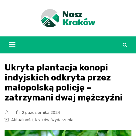
Skip
to
content
Ukryta plantacja konopi
indyjskich odkryta przez
małopolską policję –
zatrzymani dwaj mężczyźni
2 października 2024
,
,
Aktualności
Kraków
Wydarzenia