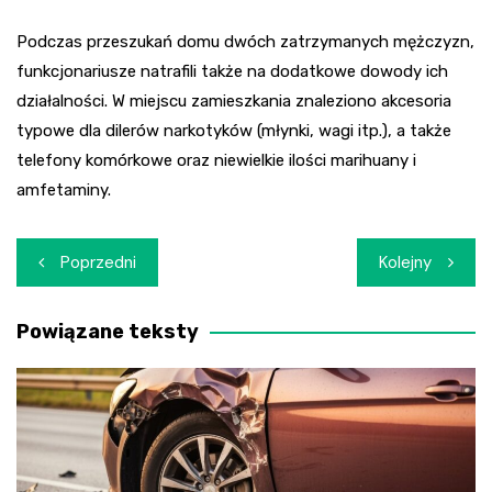
Podczas przeszukań domu dwóch zatrzymanych mężczyzn,
funkcjonariusze natrafili także na dodatkowe dowody ich
działalności. W miejscu zamieszkania znaleziono akcesoria
typowe dla dilerów narkotyków (młynki, wagi itp.), a także
telefony komórkowe oraz niewielkie ilości marihuany i
amfetaminy.
Nawigacja
Poprzedni
Kolejny
wpisu
Powiązane teksty