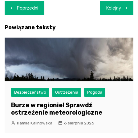
Nawigacja
Poprzedni
Kolejny
wpisu
Powiązane teksty
Bezpieczeństwo
Ostrzeżenia
Pogoda
Burze w regionie! Sprawdź
ostrzeżenie meteorologiczne
Kamila Kalinowska
6 sierpnia 2026