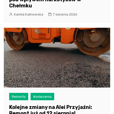
Chełmku
Kamila Kalinowska
7 sierpnia 2026
Remonty
Wydarzenia
Kolejne zmiany na Alei Przyjaźni:
Remont już od 12 sierpnia!