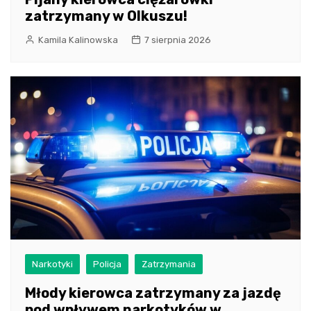
zatrzymany w Olkuszu!
Kamila Kalinowska
7 sierpnia 2026
Narkotyki
Policja
Zatrzymania
Młody kierowca zatrzymany za jazdę
pod wpływem narkotyków w