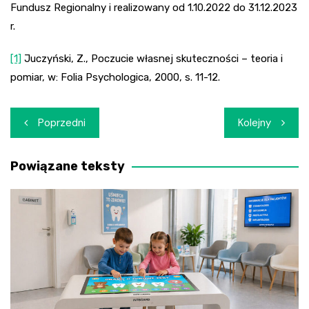
Fundusz Regionalny i realizowany od 1.10.2022 do 31.12.2023
r.
[1]
Juczyński, Z., Poczucie własnej skuteczności – teoria i
pomiar, w: Folia Psychologica, 2000, s. 11-12.
Nawigacja
Poprzedni
Kolejny
wpisu
Powiązane teksty