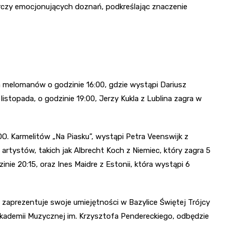
rczy emocjonujących doznań, podkreślając znaczenie
a melomanów o godzinie 16:00, gdzie wystąpi Dariusz
stopada, o godzinie 19:00, Jerzy Kukla z Lublina zagra w
O. Karmelitów „Na Piasku”, wystąpi Petra Veenswijk z
rtystów, takich jak Albrecht Koch z Niemiec, który zagra 5
nie 20:15, oraz Ines Maidre z Estonii, która wystąpi 6
 zaprezentuje swoje umiejętności w Bazylice Świętej Trójcy
Akademii Muzycznej im. Krzysztofa Pendereckiego, odbędzie