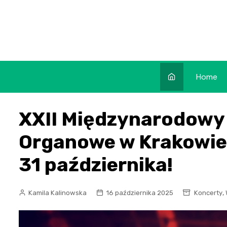
Skip
to
content
Home
XXII Międzynarodowy 
Organowe w Krakowie
31 października!
,
Kamila Kalinowska
16 października 2025
Koncerty