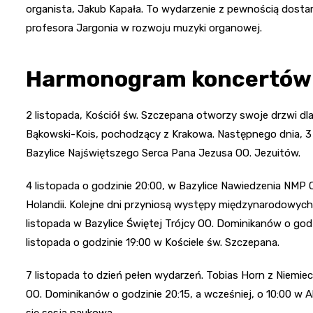
organista, Jakub Kapała. To wydarzenie z pewnością dosta
profesora Jargonia w rozwoju muzyki organowej.
Harmonogram koncertów
2 listopada, Kościół św. Szczepana otworzy swoje drzwi dl
Bąkowski-Kois, pochodzący z Krakowa. Następnego dnia, 3 li
Bazylice Najświętszego Serca Pana Jezusa OO. Jezuitów.
4 listopada o godzinie 20:00, w Bazylice Nawiedzenia NMP O
Holandii. Kolejne dni przyniosą występy międzynarodowych a
listopada w Bazylice Świętej Trójcy OO. Dominikanów o godzi
listopada o godzinie 19:00 w Kościele św. Szczepana.
7 listopada to dzień pełen wydarzeń. Tobias Horn z Niemiec
OO. Dominikanów o godzinie 20:15, a wcześniej, o 10:00 w 
się sesja naukowa.