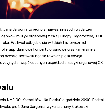
of. Jana Jargonia to jedno z najważniejszych wydarzeń
iłośników muzyki organowej z całej Europy. Tegoroczna, XXII
5 roku. Festiwal odbędzie się w takich historycznych
u, oferując darmowe koncerty organowe oraz kameralne z
lną częścią festiwalu będzie również piąta edycja
 tradycyjnych i współczesnych aspektach muzyki organowej XX
walu
enia NMP OO. Karmelitów „Na Piasku” o godzinie 20:00. Recital
tiwalu, prof. Jana Jargonia, wykona znany krakowski