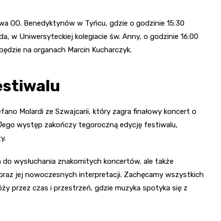
twa OO. Benedyktynów w Tyńcu, gdzie o godzinie 15:30
a, w Uniwersyteckiej kolegiacie św. Anny, o godzinie 16:00
będzie na organach Marcin Kucharczyk.
estiwalu
efano Molardi ze Szwajcarii, który zagra finałowy koncert o
 Jego występ zakończy tegoroczną edycję festiwalu,
y.
a do wysłuchania znakomitych koncertów, ale także
oraz jej nowoczesnych interpretacji. Zachęcamy wszystkich
y przez czas i przestrzeń, gdzie muzyka spotyka się z