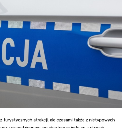
z turystycznych atrakcji, ale czasami także z nietypowych
riuszy niecodziennym incydentem w jednym z dużych