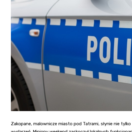
Zakopane, malownicze miasto pod Tatrami, słynie nie tylko 
wydarzeń. Miniony weekend zaskoczył lokalnych funkcjona