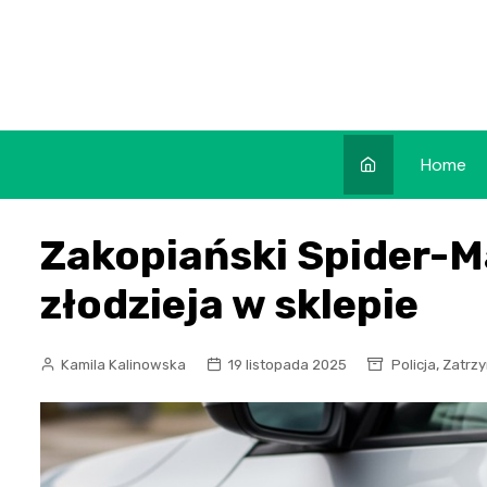
Skip
to
content
Home
Zakopiański Spider-M
złodzieja w sklepie
,
Kamila Kalinowska
19 listopada 2025
Policja
Zatrz