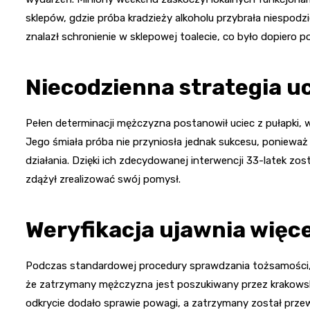
sklepów, gdzie próba kradzieży alkoholu przybrała niespod
znalazł schronienie w sklepowej toalecie, co było dopiero p
Niecodzienna strategia uc
Pełen determinacji mężczyzna postanowił uciec z pułapki, 
Jego śmiała próba nie przyniosła jednak sukcesu, ponieważ 
działania. Dzięki ich zdecydowanej interwencji 33-latek zo
zdążył zrealizować swój pomysł.
Weryfikacja ujawnia więce
Podczas standardowej procedury sprawdzania tożsamości, pol
że zatrzymany mężczyzna jest poszukiwany przez krakowski 
odkrycie dodało sprawie powagi, a zatrzymany został przew