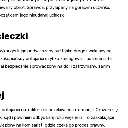
ziewany obrót. Sprawca, przyłapany na gorącym uczynku,
oczątkiem jego nieudanej ucieczki.
ieczki
wykorzystując podwieszany sufit jako drogę ewakuacyjną.
zakopiańscy policjanci szybko zareagowali i udaremnili te
stał bezpiecznie sprowadzony na dół i zatrzymany, zanim
j
icjanci natrafili na nieoczekiwane informacje. Okazało się,
sąd i powinien odbyć karę roku więzienia. To zaskakujące
ieziony na komisariat, gdzie czeka go proces prawny.