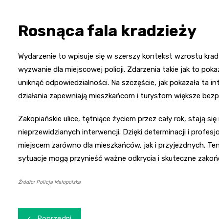
Rosnąca fala kradzieży
Wydarzenie to wpisuje się w szerszy kontekst wzrostu kr
wyzwanie dla miejscowej policji. Zdarzenia takie jak to poka
uniknąć odpowiedzialności. Na szczęście, jak pokazała ta in
działania zapewniają mieszkańcom i turystom większe bez
Zakopiańskie ulice, tętniące życiem przez cały rok, stają si
nieprzewidzianych interwencji. Dzięki determinacji i profe
miejscem zarówno dla mieszkańców, jak i przyjezdnych. Te
sytuacje mogą przynieść ważne odkrycia i skuteczne zakoń
Źródło: Policja Małopolska
Nawigacja
Poprzedni