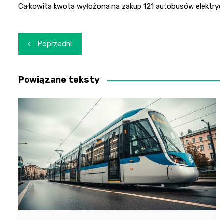
Całkowita kwota wyłożona na zakup 121 autobusów elektryc
Nawigacja
Poprzedni
wpisu
Powiązane teksty