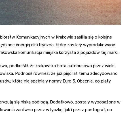
ębiorstw Komunikacyjnych w Krakowie zasiliła się o kolejne
pędzane energią elektryczną, które zostały wyprodukowane
y krakowska komunikacja miejska korzysta z pojazdów tej marki.
owa, podkreślił, że krakowska flota autobusowa przez wiele
odowiska. Podnosił również, że już pięć lat temu zdecydowano
usów, które nie spełniały normy Euro 5. Obecnie, co piąty
eryzują się niską podłogą. Dodatkowo, zostały wyposażone w
owania zarówno przez wtyczkę, jak i przez pantograf, co