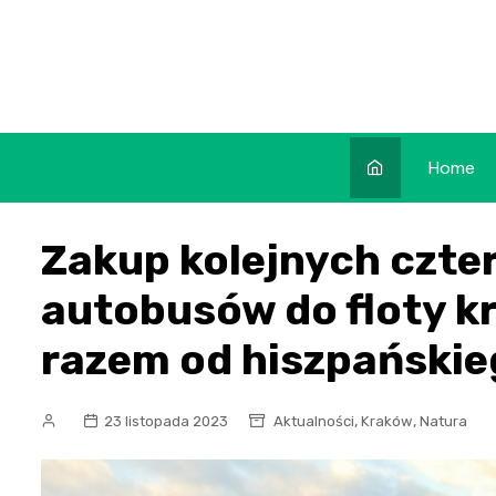
Skip
to
content
Home
Zakup kolejnych czt
autobusów do floty k
razem od hiszpański
,
,
23 listopada 2023
Aktualności
Kraków
Natura