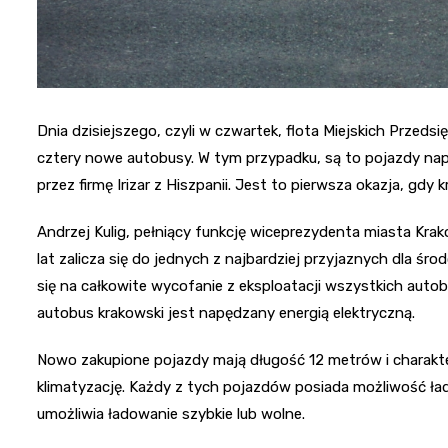
Dnia dzisiejszego, czyli w czwartek, flota Miejskich Przedsi
cztery nowe autobusy. W tym przypadku, są to pojazdy na
przez firmę Irizar z Hiszpanii. Jest to pierwsza okazja, gd
Andrzej Kulig, pełniący funkcję wiceprezydenta miasta Krak
lat zalicza się do jednych z najbardziej przyjaznych dla śr
się na całkowite wycofanie z eksploatacji wszystkich autob
autobus krakowski jest napędzany energią elektryczną.
Nowo zakupione pojazdy mają długość 12 metrów i charakt
klimatyzację. Każdy z tych pojazdów posiada możliwość ład
umożliwia ładowanie szybkie lub wolne.